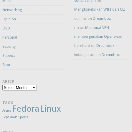
sohib sanam
on
Music
Mengkoneksikan WIFI dari CLI
Networking
udinms
on
Dreambox
Opinion
riri
on
Membuat VPN
OS X
mempergunakan Openswan
Personal
bernhard
on
Dreambox
Security
lintang utara
on
Dreambox
Sepeda
Sport
ARSIP
Arsip
TAGS
Fedora
Linux
Arema
Sepakbola
Sports