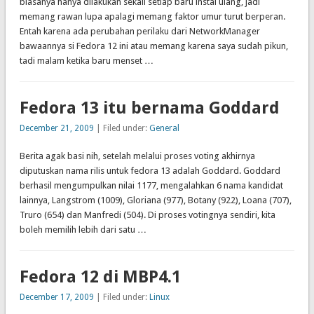
biasanya hanya dilakukan sekali setiap baru instal ulang, jadi
memang rawan lupa apalagi memang faktor umur turut berperan.
Entah karena ada perubahan perilaku dari NetworkManager
bawaannya si Fedora 12 ini atau memang karena saya sudah pikun,
tadi malam ketika baru menset …
Fedora 13 itu bernama Goddard
December 21, 2009
| Filed under:
General
Berita agak basi nih, setelah melalui proses voting akhirnya
diputuskan nama rilis untuk fedora 13 adalah Goddard. Goddard
berhasil mengumpulkan nilai 1177, mengalahkan 6 nama kandidat
lainnya, Langstrom (1009), Gloriana (977), Botany (922), Loana (707),
Truro (654) dan Manfredi (504). Di proses votingnya sendiri, kita
boleh memilih lebih dari satu …
Fedora 12 di MBP4.1
December 17, 2009
| Filed under:
Linux