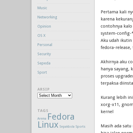
Music
Pertama kali ny
Networking
karena kekurang
contohnya kalo 
Opinion
system-config-
OS X
Aku udah ikutin
Personal
fedora-release, 
Security
Akhirnya aku co
Sepeda
hanya sayang, k
Sport
proses upgraden
terpaksa diinst
ARSIP
Arsip
Kurang lebih ini
xorg-x11, gnom
TAGS
kernel
Fedora
Arema
Linux
Masih ada satu 
Sepakbola
Sports
bisa jalan norma