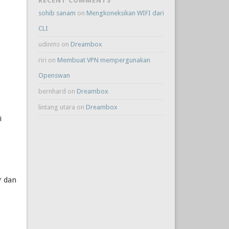
RECENT COMMENTS
sohib sanam
on
Mengkoneksikan WIFI dari
CLI
udinms
on
Dreambox
riri
on
Membuat VPN mempergunakan
Openswan
bernhard
on
Dreambox
lintang utara
on
Dreambox
i
* dan