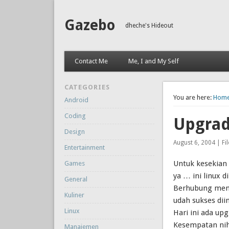
Gazebo
dheche's Hideout
Contact Me
Me, I and My Self
CATEGORIES
You are here:
Hom
Android
Coding
Upgrad
Design
August 6, 2004 | Fi
Entertainment
Untuk kesekian 
Games
ya … ini linux d
General
Berhubung memo
Kuliner
udah sukses diin
Linux
Hari ini ada u
Kesempatan nih
Manajemen