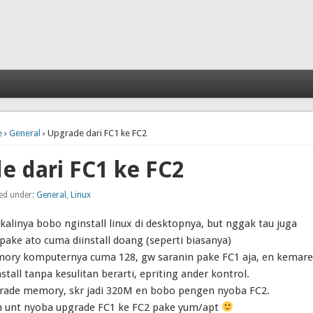
e
›
General
› Upgrade dari FC1 ke FC2
e dari FC1 ke FC2
led under:
General
,
Linux
kalinya bobo nginstall linux di desktopnya, but nggak tau juga
ipake ato cuma diinstall doang (seperti biasanya)
ry komputernya cuma 128, gw saranin pake FC1 aja, en kemar
stall tanpa kesulitan berarti, epriting ander kontrol.
pgrade memory, skr jadi 320M en bobo pengen nyoba FC2.
 unt nyoba upgrade FC1 ke FC2 pake yum/apt