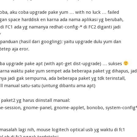
oba, aku coba upgrade pake yum … with no luck … failed
an space harddisk en karna ada nama aplikasi yg berubah,
di FC1 ada yg namanya redhat-config-* di FC2 diganti jadi
*
 panduan (hasil dari googling): yaitu upgrade dulu yum dan
tetep aja eror.
ba upgrade pake apt (with apt-get dist-upgrade) … sukses
arna waktu pake yum sempet ada beberapa paket yg dihapus, jad
ya jadi gak sempurna, ada beberapa paket yg tdk terinstall,
all manual satu-satu (untung dibantu ama apt)
 paket2 yg harus diinstall manual:
e-session, gnome-panel, gnome-applet, bonobo, system-config
masalah lagi nih, mouse logitech optical usb yg waktu di fc1
l eh di fc2 nggak terdeteksi.