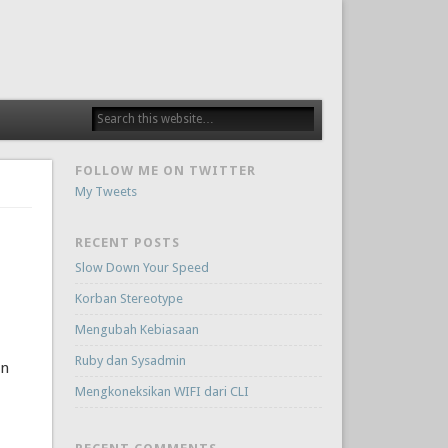
FOLLOW ME ON TWITTER
My Tweets
RECENT POSTS
Slow Down Your Speed
Korban Stereotype
Mengubah Kebiasaan
Ruby dan Sysadmin
en
Mengkoneksikan WIFI dari CLI