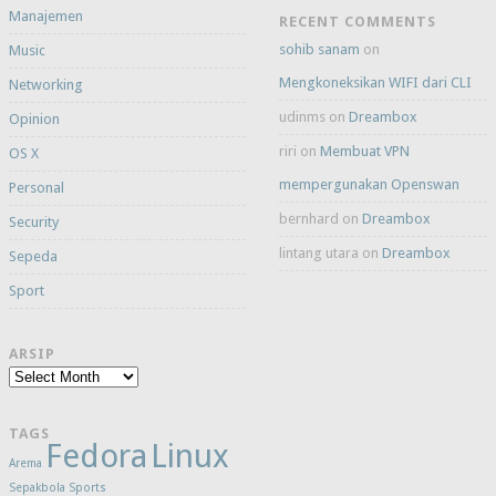
Manajemen
RECENT COMMENTS
sohib sanam
on
Music
Mengkoneksikan WIFI dari CLI
Networking
udinms
on
Dreambox
Opinion
riri
on
Membuat VPN
OS X
mempergunakan Openswan
Personal
bernhard
on
Dreambox
Security
lintang utara
on
Dreambox
Sepeda
Sport
ARSIP
Arsip
TAGS
Fedora
Linux
Arema
Sepakbola
Sports