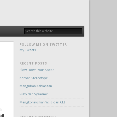
FOLLOW ME ON TWITTER
My Tweets
RECENT POSTS
Slow Down Your Speed
Korban Stereotype
Mengubah Kebiasaan
Ruby dan Sysadmin
Mengkoneksikan WIFI dari CLI
i
bil