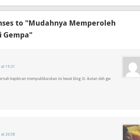
nses to "Mudahnya Memperoleh
i Gempa"
 at 19:31
ernah kepikiran mempublikasikan ini lewat blog :D. ikutan deh gw
 at 20:58