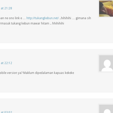
 at 21:28
n ne ono link e …
http://tukangkebun.net/
..hihihihi … gimana sih
rmasuk tukang kebun mawar hitam .. hhihihihi
 at 22:12
obile version ya? Maklum dipedalaman kapuas kekeke
 at 03:02