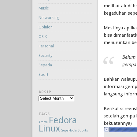
melihat air di 
Music
kegaduhan seper
Networking
Opinion
Mestinya aplika
bisa dimanfaat
OS X
menurunkan be
Personal
Security
Belum 
gempa 
Sepeda
Sport
Bahkan walaupu
informasi gempa
ARSIP
langsung inform
Arsip
Berikut screensh
TAGS
setelah gempa 
Fedora
Arema
kekuatannya)
Linux
Sepakbola
Sports