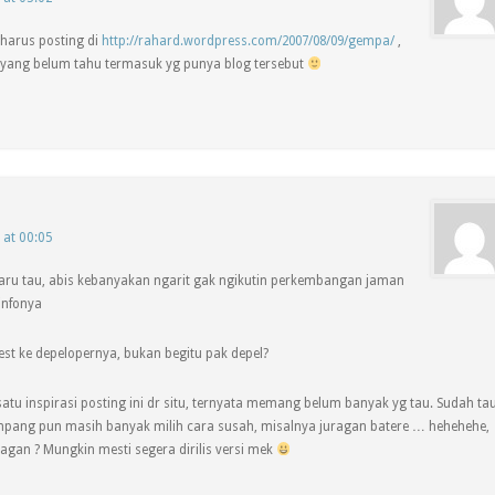
harus posting di
http://rahard.wordpress.com/2007/08/09/gempa/
,
yang belum tahu termasuk yg punya blog tersebut
 at 00:05
ru tau, abis kebanyakan ngarit gak ngikutin perkembangan jaman
infonya
est ke depelopernya, bukan begitu pak depel?
satu inspirasi posting ini dr situ, ternyata memang belum banyak yg tau. Sudah ta
pang pun masih banyak milih cara susah, misalnya juragan batere … hehehehe,
agan ? Mungkin mesti segera dirilis versi mek