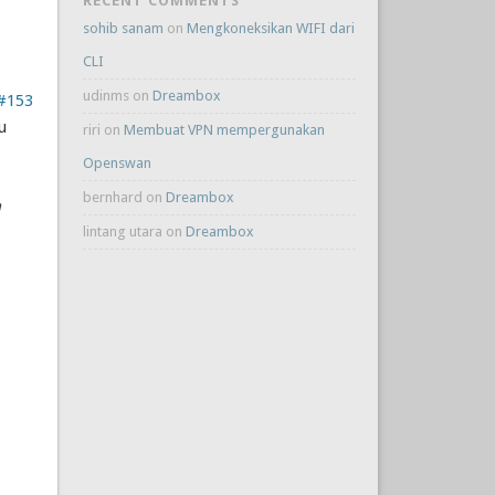
RECENT COMMENTS
sohib sanam
on
Mengkoneksikan WIFI dari
CLI
udinms
on
Dreambox
#153
u
riri
on
Membuat VPN mempergunakan
Openswan
bernhard
on
Dreambox
a
lintang utara
on
Dreambox