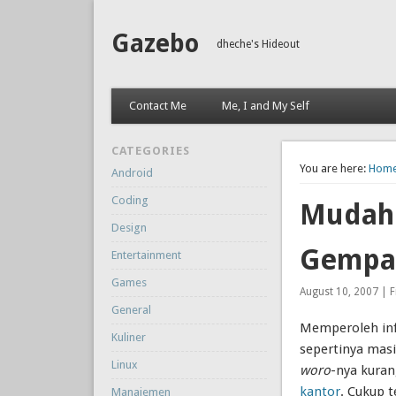
Gazebo
dheche's Hideout
Contact Me
Me, I and My Self
CATEGORIES
You are here:
Hom
Android
Coding
Mudahn
Design
Gempa
Entertainment
Games
August 10, 2007 | F
General
Memperoleh inf
Kuliner
sepertinya mas
Linux
woro
-nya kuran
kantor
. Cukup t
Manajemen