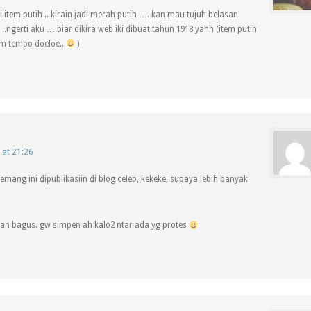
i item putih .. kirain jadi merah putih …. kan mau tujuh belasan
.ngerti aku … biar dikira web iki dibuat tahun 1918 yahh (item putih
em tempo doeloe..
)
 at 21:26
emang ini dipublikasiin di blog celeb, kekeke, supaya lebih banyak
an bagus. gw simpen ah kalo2 ntar ada yg protes