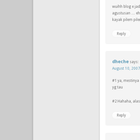
wuihh blog e jad
agustusan … eh .
kayak pilem pil
Reply
dheche
says:
August 10, 2007
#1 ya, mestinya 
yg tau
#2 Hahaha, alas
Reply