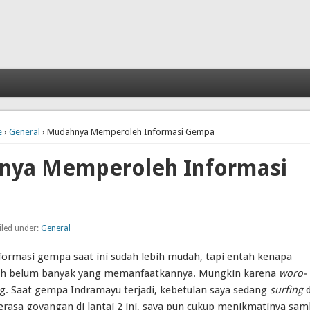
e
›
General
› Mudahnya Memperoleh Informasi Gempa
ya Memperoleh Informasi
iled under:
General
ormasi gempa saat ini sudah lebih mudah, tapi entah kenapa
ih belum banyak yang memanfaatkannya. Mungkin karena
woro-
g. Saat gempa Indramayu terjadi, kebetulan saya sedang
surfing
d
erasa goyangan di lantai 2 ini, saya pun cukup menikmatinya sam