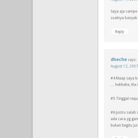
Saya aja sampe 
soalnya banyak 
Reply
dheche
says:
August 12, 2007
#4 Maap saya ba
… hehhehe, thx 
#5 Tinggal requ
#6 Justru salah 
ada cara yg gam
bukan begitu jur