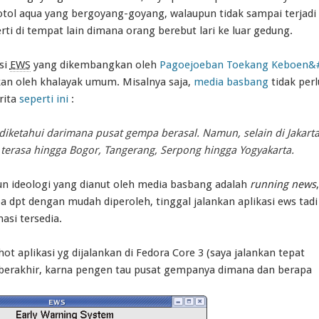
botol aqua yang bergoyang-goyang, walaupun tidak sampai terjadi
ti di tempat lain dimana orang berebut lari ke luar gedung.
si
EWS
yang dikembangkan oleh
Pagoejoeban Toekang Keboen&
kan oleh khalayak umum. Misalnya saja,
media basbang
tidak perl
rita
seperti ini
:
diketahui darimana pusat gempa berasal. Namun, selain di Jakart
terasa hingga Bogor, Tangerang, Serpong hingga Yogyakarta.
n ideologi yang dianut oleh media basbang adalah
running news
,
 dpt dengan mudah diperoleh, tinggal jalankan aplikasi ews tadi
asi tersedia.
ot aplikasi yg dijalankan di Fedora Core 3 (saya jalankan tepat
berakhir, karna pengen tau pusat gempanya dimana dan berapa