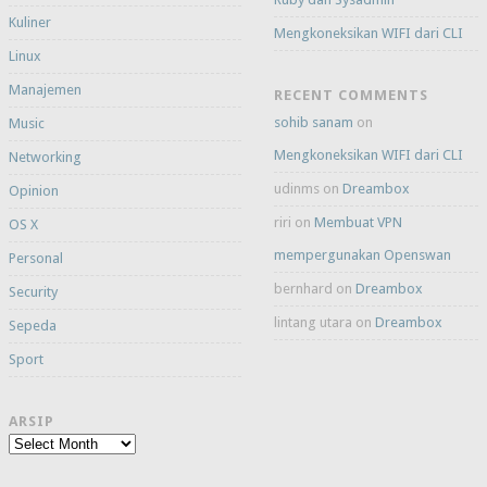
Kuliner
Mengkoneksikan WIFI dari CLI
Linux
Manajemen
RECENT COMMENTS
sohib sanam
on
Music
Mengkoneksikan WIFI dari CLI
Networking
udinms
on
Dreambox
Opinion
riri
on
Membuat VPN
OS X
mempergunakan Openswan
Personal
bernhard
on
Dreambox
Security
lintang utara
on
Dreambox
Sepeda
Sport
ARSIP
Arsip