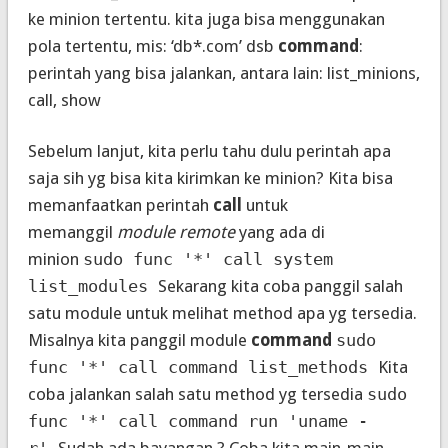
ke minion tertentu. kita juga bisa menggunakan
pola tertentu, mis: ‘db*.com’ dsb
command
:
perintah yang bisa jalankan, antara lain: list_minions,
call, show
Sebelum lanjut, kita perlu tahu dulu perintah apa
saja sih yg bisa kita kirimkan ke minion? Kita bisa
memanfaatkan perintah
call
untuk
memanggil
module remote
yang ada di
minion
sudo func '*' call system
list_modules
Sekarang kita coba panggil salah
satu module untuk melihat method apa yg tersedia.
Misalnya kita panggil module
command
sudo
func '*' call command list_methods
Kita
coba jalankan salah satu method yg tersedia
sudo
func '*' call command run 'uname -
r'
Sudah ada bayangan ? Coba kita main-main