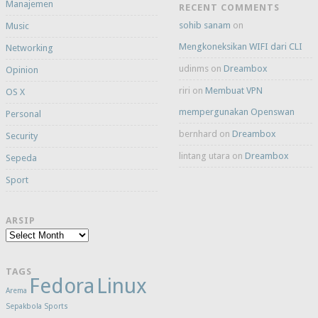
Manajemen
RECENT COMMENTS
sohib sanam
on
Music
Mengkoneksikan WIFI dari CLI
Networking
udinms
on
Dreambox
Opinion
riri
on
Membuat VPN
OS X
mempergunakan Openswan
Personal
bernhard
on
Dreambox
Security
lintang utara
on
Dreambox
Sepeda
Sport
ARSIP
Arsip
TAGS
Fedora
Linux
Arema
Sepakbola
Sports