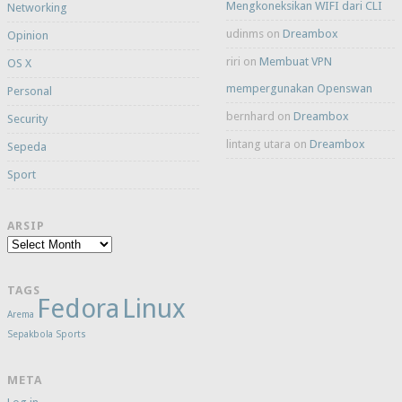
Mengkoneksikan WIFI dari CLI
Networking
udinms
on
Dreambox
Opinion
riri
on
Membuat VPN
OS X
mempergunakan Openswan
Personal
bernhard
on
Dreambox
Security
lintang utara
on
Dreambox
Sepeda
Sport
ARSIP
Arsip
TAGS
Fedora
Linux
Arema
Sepakbola
Sports
META